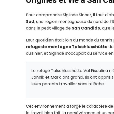
Origines et vie à San C
Pour comprendre Siglinde Sinner, il faut d’abo
Sud
, une région montagneuse du nord de l’It
dans le petit village de
San Candido
, qu’el
Leur quotidien était loin du monde du tennis
refuge de montagne Talschlusshütte
dan
cuisinier, et Siglinde s’occupait du service en
Le refuge Talschlusshütte Val Fiscalina n’éta
Jannik et Mark, ont grandi. Ils ont appris 
leurs parents travailler sans relâche.
Cet environnement a forgé le caractère de to
le travail bien fait, la persévérance et un 