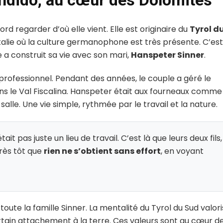
andido, au cœur des Dolomites
rd regarder d’où elle vient. Elle est originaire du
Tyrol d
alie où la culture germanophone est très présente. C’est 
le a construit sa vie avec son mari,
Hanspeter Sinner
.
 professionnel. Pendant des années, le couple a géré le
s le Val Fiscalina. Hanspeter était aux fourneaux comme
 salle. Une vie simple, rythmée par le travail et la nature.
it pas juste un lieu de travail. C’est là que leurs deux fils,
très tôt que
rien ne s’obtient sans effort
, en voyant
ute la famille Sinner. La mentalité du Tyrol du Sud valor
certain attachement à la terre. Ces valeurs sont au cœur d