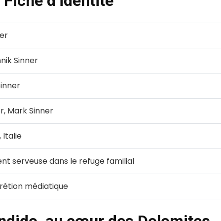
 Fiche d’identité
ner
nik Sinner
inner
r, Mark Sinner
 Italie
t serveuse dans le refuge familial
rétion médiatique