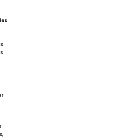
les
is
is
er
s
s,