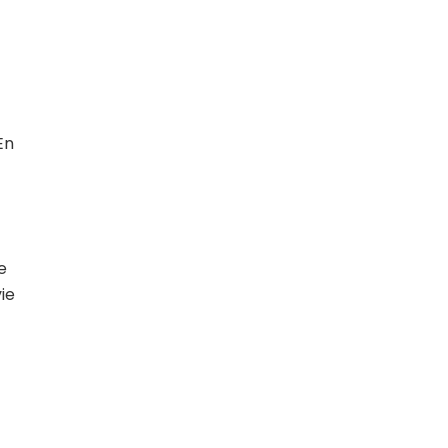
En
e
ie