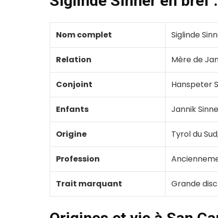
Siglinde Sinner en bref :
Nom complet
Siglinde Sin
Relation
Mère de Jan
Conjoint
Hanspeter S
Enfants
Jannik Sinne
Origine
Tyrol du Sud,
Profession
Anciennemen
Trait marquant
Grande disc